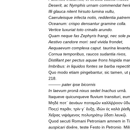
Deserit
,
ac
Nymphis
urnam
commendat
her
Illi
glauca
nitent
hirsuto
lumina
vultu
,
Caeruleisque
infecta
notis
,
reddentia
patrem
Oceanum:
crispo
densantur
gramine
colla
.
Vertice
luxuriat
toto
crinalis
arundo
.
Quam
neque
fas
Zephyris
frangi
,
nec
sole
p
Aestivo
candore
mori:
sed
vivida
frondet
,
Aequaevum
complexa
caput
.
taurina
levantu
Cornua
temporibus
,
raucos
sudantia
rivos
,
Distillant
per
pectus
aquae
frons
hispida
man
Imbribus:
in
liquidos
fontes
se
barba
repectit
Quo
modo
etiam
pingebantur
,
sic
tamen
,
ut
218
.
———
pater
ipse
bicornis
In
laevum
pronâ
nixus
sedet
Inachus
urnâ
.
Itaqueve
quicunqueve
fluvium
transituri
,
eu
Μηδέ
ποτ᾿
ἀενάων
ποταμῶν
καλλίῤῥοον
ὕδ
Ποςςὶ
περᾶν
,
τρίν
γ᾿
ἔυξῃ
,
ἰδὼν
ἐς
καλὰ
ῤέεθ
Χεῖρας
νιψάμενος
πολυηράτῳ
ὕδατι
λευκῷ
.
Quod
secuti
Romani
Petroniam
amnem
in
T
auspicari
dixêre
,
teste
Festo
in
Petronio
.
Mil