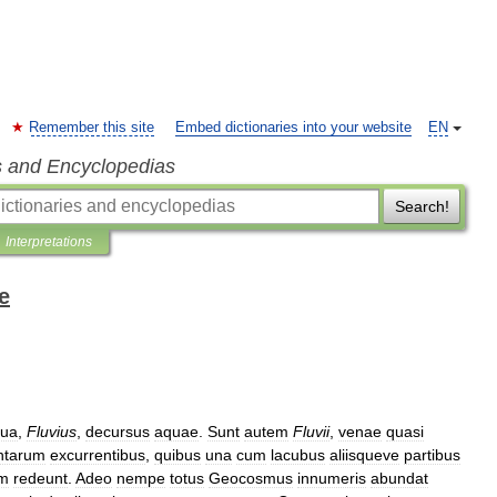
Remember this site
Embed dictionaries into your website
EN
s and Encyclopedias
Search!
Interpretations
e
ua
,
Fluvius
,
decursus
aquae
.
Sunt
autem
Fluvii
,
venae
quasi
ntarum
excurrentibus
,
quibus
una
cum
lacubus
aliisqueve
partibus
am
redeunt
.
Adeo
nempe
totus
Geocosmus
innumeris
abundat