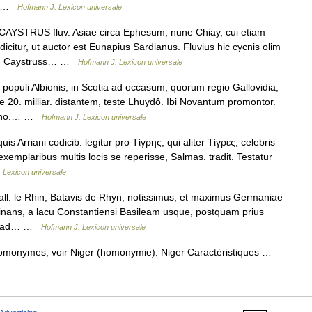
᾿… …
Hofmann J. Lexicon universale
YSTRUS fluv. Asiae circa Ephesum, nune Chiay, cui etiam
dicitur, ut auctor est Eunapius Sardianus. Fluvius hic cycnis olim
. 11. Caystruss… …
Hofmann J. Lexicon universale
opuli Albionis, in Scotia ad occasum, quorum regio Gallovidia,
e 20. milliar. distantem, teste Lhuydô. Ibi Novantum promontor.
deno.… …
Hofmann J. Lexicon universale
 Arriani codicib. legitur pro Τίγρης, qui aliter Τίγρες, celebris
exemplaribus multis locis se reperisse, Salmas. tradit. Testatur
 Lexicon universale
l. le Rhin, Batavis de Rhyn, notissimus, et maximus Germaniae
rminans, a lacu Constantiensi Basileam usque, postquam prius
que ad… …
Hofmann J. Lexicon universale
 homonymes, voir Niger (homonymie). Niger Caractéristiques …