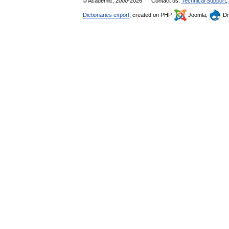
© Academic, 2000-2026
Contact us:
Technical Support
,
Dictionaries export
, created on PHP,
Joomla,
Dr