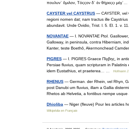
πουλυν` ὅμιλον, Τόςςον δ᾿ ἐν θήρεςςι μέγ
CAYSTER vel CAYSTRUS
— CAYSTER, vel CA
regioni nomen dat; nam tractus ille Caystrius 
abundavit. Unde Ovidio, Trist. l. 5. El. 1. v
NOVANTAE
— I. NOVANTAE Ptol. Gasllower, p
Galloway, in peninsula, contra Hiberniam, ind
Kanter, teste Boethô, Akermonchead Cam
PIGRES
— I. PIGRES Graece Πίγβης, in antiquis
Persiae fluvius, quam scripturam in Palatinis 
idem Eustathius, et praeterea… …
Hofmann J.
RHENUS
— German. der Rhein, vel Rhyn, Gal
post Danubi um fluvius, illam a Gallia diste
Rhetos ab Helvetia, a fontibus nempe us
Dhioliba
— Niger (fleuve) Pour les articles
Wikipédia en Français