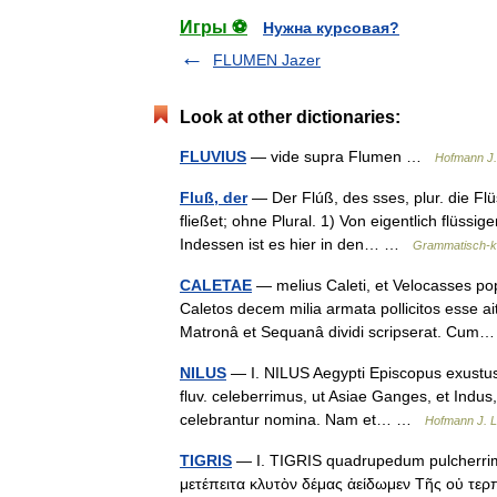
Игры ⚽
Нужна курсовая?
FLUMEN Jazer
Look at other dictionaries:
FLUVIUS
— vide supra Flumen …
Hofmann J.
Fluß, der
— Der Flúß, des sses, plur. die Flü
fließet; ohne Plural. 1) Von eigentlich flüss
Indessen ist es hier in den… …
Grammatisch-kr
CALETAE
— melius Caleti, et Velocasses popul
Caletos decem milia armata pollicitos esse a
Matronâ et Sequanâ dividi scripserat. Cu
NILUS
— I. NILUS Aegypti Episcopus exustus, 
fluv. celeberrimus, ut Asiae Ganges, et Indus
celebrantur nomina. Nam et… …
Hofmann J. L
TIGRIS
— I. TIGRIS quadrupedum pulcherrima,
μετέπειτα κλυτὸν δέμας ἀείδωμεν Τῆς οὐ τερ