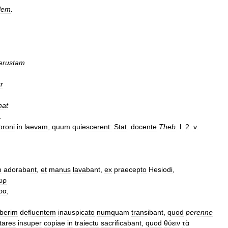
ilem
.
erustam
r
at
.
proni
in
laevam
,
quum
quiescerent:
Stat
.
docente
Theb
.
l
.
2
.
v
.
m
adorabant
,
et
manus
lavabant
,
ex
praecepto
Hesiodi
,
ωρ
ρα
,
iberim
defluentem
inauspicato
numquam
transibant
,
quod
perenne
itares
insuper
copiae
in
traiectu
sacrificabant
,
quod
θύειν
τὰ