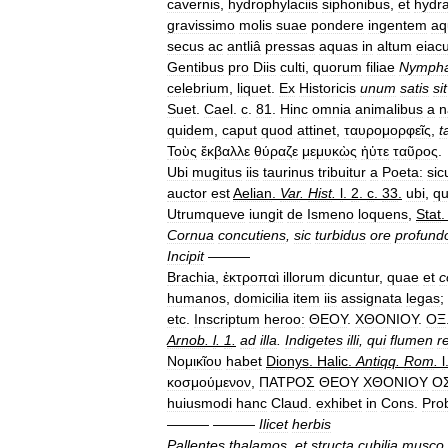
cavernis
,
hydrophylaciis
siphonibus
,
et
hydr
gravissimo
molis
suae
pondere
ingentem
aq
secus
ac
antliâ
pressas
aquas
in
altum
eiac
Gentibus
pro
Diis
culti
,
quorum
filiae
Nymph
celebrium
,
liquet
.
Ex
Historicis
unum
satis
sit
Suet
.
Cael
.
c
.
81
.
Hinc
omnia
animalibus
a
n
quidem
,
caput
quod
attinet
,
ταυρομορφεῖς
,
t
Τοὺς
ἔκβαλλε
θύραζε
μεμυκὼς
ἠὑτε
ταῦρος
.
Ubi
mugitus
iis
taurinus
tribuitur
a
Poeta:
sic
auctor
est
Aelian
.
Var
.
Hist
.
l
.
2
.
c
.
33
.
ubi
,
q
Utrumqueve
iungit
de
Ismeno
loquens
,
Stat
Cornua
concutiens
,
sic
turbidus
ore
profund
Incipit
———
Brachia
,
ἐκτροπαὶ
illorum
dicuntur
,
quae
et
c
humanos
,
domicilia
item
iis
assignata
legas
;
etc
.
Inscriptum
heroo:
ΘΕΟΥ
.
ΧΘΟΝΙΟΥ
.
ΟΞ
Arnob
.
l
.
1
.
ad
illa
.
Indigetes
illi
,
qui
flumen
r
Νομικῖου
habet
Dionys
.
Halic
.
Antiqq
.
Rom
.
l
κοσμούμενον
,
ΠΑΤΡΟΣ
ΘΕΟΥ
ΧΘΟΝΙΟΥ
Ο
huiusmodi
hanc
Claud
.
exhibet
in
Cons
.
Pro
——— ———
Ilicet
herbis
Pallentes
thalamos
,
et
structa
cubilia
musco