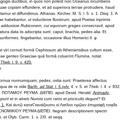
agogis
ductibus
,
in
quos
non
potest
non
Oceanus
incumbens
uae
copiam
effundere
,
et
ad
superiora
terrae
protrudere
,
haud
ulamur
et
diffundimus
.
Athanas
.
Kircher
.
M
.
S
.
l
.
5
.
s
.
1
.
Disq
.
1
.
A
ae
habebantur
,
ut
inductione
fluviorum
,
apud
Poetas
inprimis
adduxisse
Rubiconem
,
cui
equorum
greges
consecravit
,
apud
atura
data
iis
adscripta
sunt:
caput
,
brachia
,
pedes
alia
.
Et
auriformes
,
fingebantur
,
occasione
illius
Homerici
Il
.
φ
.
ut
viri
cornuti
formâ
Cephissum
ab
Atheniensibus
cultum
esse
,
uae
gentes
Graeciae
quâ
formâ
coluerint
Flumina
,
notat
.
.
Theb
.
l
.
9
.
v
.
420
.
o
ornua
nonnumquam
;
pedes
,
ostia
sunt
.
Praeterea
affectus
qua
de
re
vide
Barth
.
ad
Stat
.
l
.
5
.
sylv
.
4
.
v
.
5
.
et
Theb
.
l
.
4
.
v
.
832
.
.
ΠΟΤΑΜΟΥ
.
ΡΕΥΜΑ
. Δ
ΙΕΠΕΙ
.
apud
Desid
.
Herald
.
Animadv
.
epunt
et
in
alveis
Numisi
cum
ranis
et
pisciculis
degunt
?
Et
.
1
.
Καὶ
ἀυτῷ
καταϚκενάζουσιν
οἱ
Λατῖνοι
τιρῷον
ἐπιγραφῇ
τοιᾳδε
ΣΝΟΜΙΚΙΟΥ
ΡΕΥΜΑ
Δ
ΙΕΠΕΙ
.
Itegram
descriptionem
spectri
b
.
et
Olyb
.
Carm
.
1
.
v
.
2XI
.
et
seqq
.