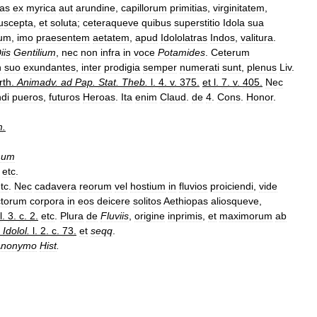
as
ex
myrica
aut
arundine
,
capillorum
primitias
,
virginitatem
,
uscepta
,
et
soluta
;
ceteraqueve
quibus
superstitio
Idola
sua
um
,
imo
praesentem
aetatem
,
apud
Idololatras
Indos
,
valitura
.
iis
Gentilium
,
nec
non
infra
in
voce
Potamides
.
Ceterum
n
suo
exundantes
,
inter
prodigia
semper
numerati
sunt
,
plenus
Liv
.
rth
.
Animadv
.
ad
Pap
.
Stat
.
Theb
.
l
.
4
.
v
.
375
.
et
l
.
7
.
v
.
405
.
Nec
ndi
pueros
,
futuros
Heroas
.
Ita
enim
Claud
.
de
4
.
Cons
.
Honor
.
m
.
mum
etc
.
tc
.
Nec
cadavera
reorum
vel
hostium
in
fluvios
proiciendi
,
vide
ctorum
corpora
in
eos
deicere
solitos
Aethiopas
aliosqueve
,
l
.
3
.
c
.
2
.
etc
.
Plura
de
Fluviis
,
origine
inprimis
,
et
maximorum
ab
Idolol
.
l
.
2
.
c
.
73
.
et
seqq
.
Anonymo
Hist
.