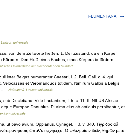
FLUMENTANA
 Lexicon universale
sse, von dem Zeitworte fließen. 1. Der Zustand, da ein Körper
igen Körpern. Den Fluß eines Baches, eines Körpers befördern.
itisches Wörterbuch der Hochdeutschen Mundart
i inter Belgas numerantur Caesari, l. 2. Bell. Gall. c. 4. qui
it, Velocasses et Veromanduos totidem. Nimirum Gallos a Belgis
m… …
Hofmann J. Lexicon universale
sub Diocletiano. Vide Lactantium, l. 5. c. 11: II. NILUS Africae
, atque Europae Danubius. Plurima eius ab antiquis perhibentur, et
exicon universale
 ut pavo avium, Oppianus, Cyneget. l. 3. v. 340. Τίγριδος αὖ
πνότερον φύσις ὤπαϚε τεχνήεςςα, Ο᾿φθαλμοῖσιν ἰδεῖν, θηρῶν μετὰ