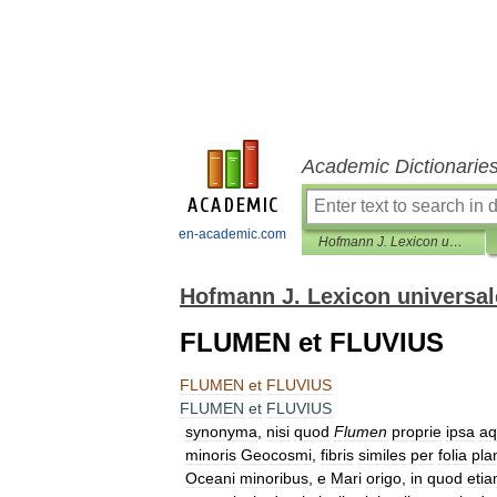
Academic Dictionarie
en-academic.com
Hofmann J. Lexicon universale
Hofmann J. Lexicon universal
FLUMEN et FLUVIUS
FLUMEN
et
FLUVIUS
FLUMEN
et
FLUVIUS
synonyma
,
nisi
quod
Flumen
proprie
ipsa
aq
minoris
Geocosmi
,
fibris
similes
per
folia
pla
Oceani
minoribus
,
e
Mari
origo
,
in
quod
eti