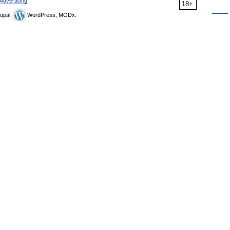
Advertising
18+
upal,
WordPress, MODx.