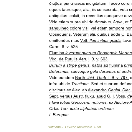
διαβατήρια
Graecis
indigitatum
.
Taceo
coron
equos
taurosque
,
alia
,
iis
consecrata
,
vota
s
antiquitus
.
coluit
,
in
recentius
quoqueve
aev
Vide
etiam
supra
ubi
de
Amnibus
,
Aqua
,
et
D
sanguineo
colore
visi
,
vel
etiam
tempore
no
Obsequens
,
Veterum
alii
,
quibus
adde
C
.
Ba
omittendus
ritus
Vett
.
fluminibus
gelidis
lava
Carm
.
8
.
v
.
525
.
Flumina
laverunt
puerum
Rhodopeia
Marte
Virg
.
de
Rutulis
Aen
.
l
.
9
.
v
.
603
.
Durum
a
stirpe
genus
,
natos
ad
flumina
pri
Deferimus
,
saevoque
gelu
duramus
et
undis
Vide
eundem
Barth
.
ibid
.
Theb
.
l
.
9
.
v
.
797
.
e
infra
ubi
de
Tractione
.
Sed
et
suorum
defun
discimus
ex
Alex
.
ab
Alexandro
Genial
.
Dier
.
Sept
.
versus
Austr
.
fluxu
,
apud
G
.
I
.
Voss
.
de
Fluvii
totius
Geocosm:
notiores
,
ex
Auctore
Orbis
Terr
.
iuxta
alphabeti
ordinem
.
I
.
Europae
.
Hofmann
J
.
Lexicon
universale
.
1698
.